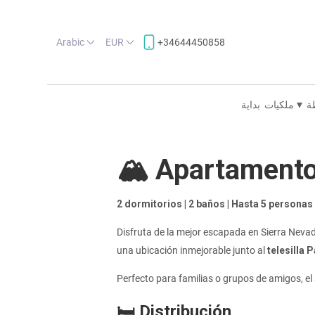
Arabic
EUR
+34644450858
▾
ة
ملكيات
بداية
🏔️ Apartamento
2 dormitorios | 2 baños | Hasta 5 personas
Disfruta de la mejor escapada en Sierra Nev
una ubicación inmejorable junto al
telesilla 
Perfecto para familias o grupos de amigos, el
🛏️ Distribución