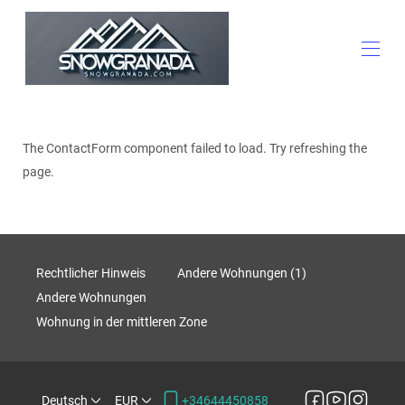
Startseite
Alle Objekte
▾
The ContactForm component failed to load. Try refreshing the
Aktivitäten
page.
Blitzangebote
Der Bahnhof
Vertraut
Freizeit und Erholung
andere Wohnungen
Rechtlicher Hinweis
Andere Wohnungen (1)
Kontaktieren Sie uns
Andere Wohnungen
Machen Sie Werbung für Ihre Immobilie
Wohnung in der mittleren Zone
Deutsch
EUR
+34644450858