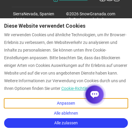
SierraNevada, Spanien
©
2026
SnowGranada.com
18196
.
Alle Rechte vorbehalten
E-Mail
:
Diese Website verwendet Cookies
hello@snowgranada.com
Wir verwenden Cookies und ähnliche Technologien, um Ihr Browser-
Erlebnis zu verbessern, den Websiteverkehr zu analysieren und
Inhalte zu personalisieren. Sie können unten Ihre Cookie-
Einstellungen anpassen. Bitte beachten Sie, dass das Blockieren
einiger Arten von Cookies Auswirkungen auf Ihr Erlebnis auf unserer
Website und auf die von uns angebotenen Dienste haben kann.
Weitere Informationen zur Verwendung von Cookies durch uns und
Ihren Optionen finden Sie unter
Cookie-Richtlinie
Anpassen
Alle ablehnen
+34644450858
Alle zulassen