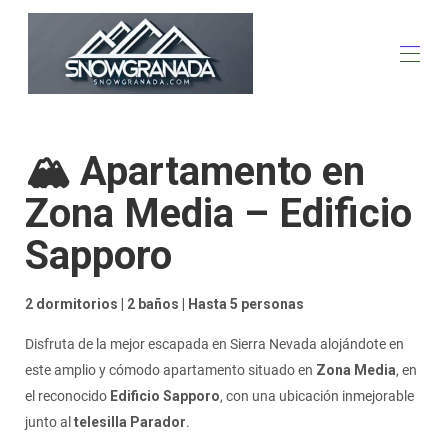
Home
🏔️ Apartamento en
All properties
▾
Activities
Zona Media – Edificio
Flash Deals
The Station
Sapporo
Familiar
Leisure and Dining
other apartments
2 dormitorios | 2 baños | Hasta 5 personas
Contact us
Advertise your property
Disfruta de la mejor escapada en Sierra Nevada alojándote en
este amplio y cómodo apartamento situado en
Zona Media
, en
el reconocido
Edificio Sapporo
, con una ubicación inmejorable
junto al
telesilla Parador
.