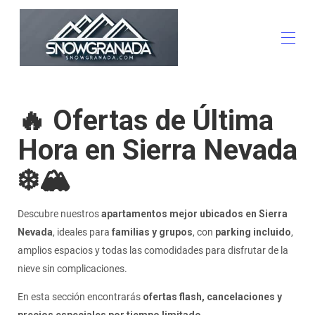
Inicio
🔥 Ofertas de Última
Apartamentos
▾
Actividades
Hora en Sierra Nevada
Ofertas
La Estación
❄️🏔️
Familiar
Ocio y Restauración
Otros Apartamentos
Descubre nuestros
apartamentos mejor ubicados en Sierra
Contáctenos
Nevada
, ideales para
familias y grupos
, con
parking incluido
,
Anunciar Propiedad
amplios espacios y todas las comodidades para disfrutar de la
nieve sin complicaciones.
En esta sección encontrarás
ofertas flash, cancelaciones y