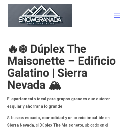
Início
🔥❄️ Dúplex The
Propriedades
▾
Actividades
Maisonette – Edificio
Ofertas relâmpago
A estação
Galatino | Sierra
Familiar
Lazer e Restauração
Nevada 🏔️
outros apartamentos
Contate-nos
Anuncie seu imóvel
El apartamento ideal para grupos grandes que quieren
esquiar y ahorrar a lo grande
Si buscas
espacio, comodidad y un precio imbatible en
Sierra Nevada
, el
Dúplex The Maisonette
, ubicado en el