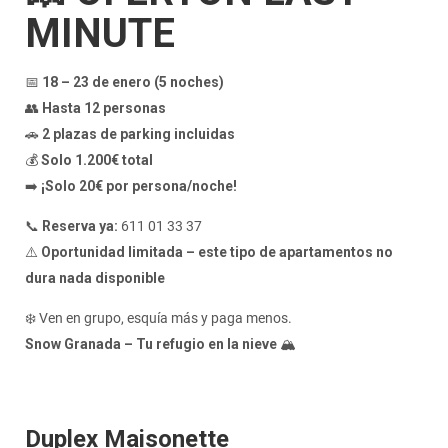
MINUTE
📅
18 – 23 de enero (5 noches)
👥
Hasta 12 personas
🚗
2 plazas de parking incluidas
💰
Solo 1.200€ total
➡️
¡Solo 20€ por persona/noche!
📞
Reserva ya:
611 01 33 37
⚠️
Oportunidad limitada – este tipo de apartamentos no
dura nada disponible
❄️ Ven en grupo, esquía más y paga menos.
Snow Granada – Tu refugio en la nieve
🏔️
Duplex Maisonette